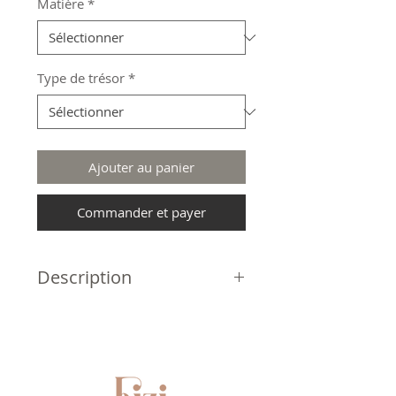
Matière
*
Type de trésor
*
Ajouter au panier
Commander et payer
Description
Manteau long 100% cuir
Couleur bleu nuit / noir
Boutonné sur le devant
- Mesures :
Longueur dos : 122 cm