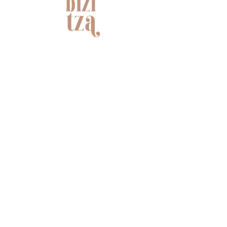
Longeur devant : 112 cm
Épaule à épaule : 43 cm
Longueur manche : 57,5 cm
Longueur épaule : 17 cm
NOUS CONTACTER
Customer care
FAQ
Envois & retours
Politique du shop
About Bizitza